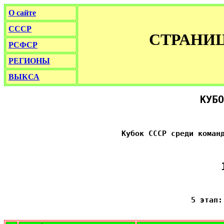
О сайте
СССР
СТРАНИ
РСФСР
РЕГИОНЫ
ВЫКСА
КУБО
Кубок СССР среди коман
5 этап: