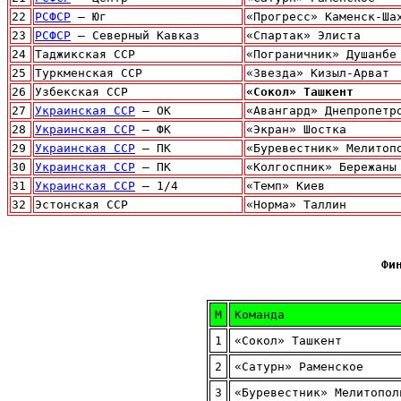
22
РСФСР
– Юг
«Прогресс» Каменск-Ша
23
РСФСР
– Северный Кавказ
«Спартак» Элиста
24
Таджикская ССР
«Пограничник» Душанбе
25
Туркменская ССР
«Звезда» Кизыл-Арват
26
Узбекская ССР
«Сокол» Ташкент
27
Украинская ССР
– ОК
«Авангард» Днепропетр
28
Украинская ССР
– ФК
«Экран» Шостка
29
Украинская ССР
– ПК
«Буревестник» Мелитоп
30
Украинская ССР
– ПК
«Колгоспник» Бережаны
31
Украинская ССР
– 1/4
«Темп» Киев
32
Эстонская ССР
«Норма» Таллин
Фи
М
Команда
1
«Сокол» Ташкент
2
«Сатурн» Раменское
3
«Буревестник» Мелитопол