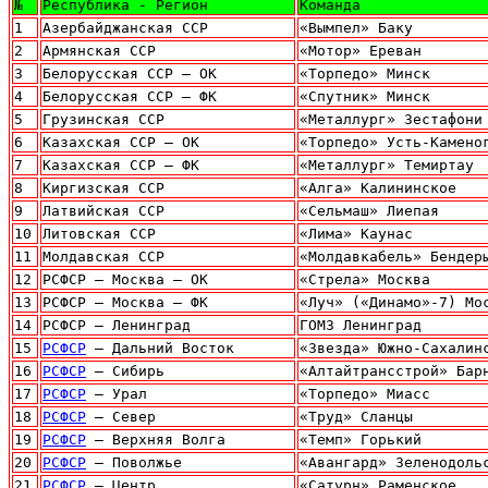
№
Республика - Регион
Команда
1
Азербайджанская ССР
«Вымпел» Баку
2
Армянская ССР
«Мотор» Ереван
3
Белорусская ССР – ОК
«Торпедо» Минск
4
Белорусская ССР – ФК
«Спутник» Минск
5
Грузинская ССР
«Металлург» Зестафони
6
Казахская ССР – ОК
«Торпедо» Усть-Камено
7
Казахская ССР – ФК
«Металлург» Темиртау
8
Киргизская ССР
«Алга» Калининское
9
Латвийская ССР
«Сельмаш» Лиепая
10
Литовская ССР
«Лима» Каунас
11
Молдавская ССР
«Молдавкабель» Бендер
12
РСФСР – Москва – ОК
«Стрела» Москва
13
РСФСР – Москва – ФК
«Луч» («Динамо»-7) Мо
14
РСФСР – Ленинград
ГОМЗ Ленинград
15
РСФСР
– Дальний Восток
«Звезда» Южно-Сахалин
16
РСФСР
– Сибирь
«Алтайтрансстрой» Бар
17
РСФСР
– Урал
«Торпедо» Миасс
18
РСФСР
– Север
«Труд» Сланцы
19
РСФСР
– Верхняя Волга
«Темп» Горький
20
РСФСР
– Поволжье
«Авангард» Зеленодоль
21
РСФСР
– Центр
«Сатурн» Раменское