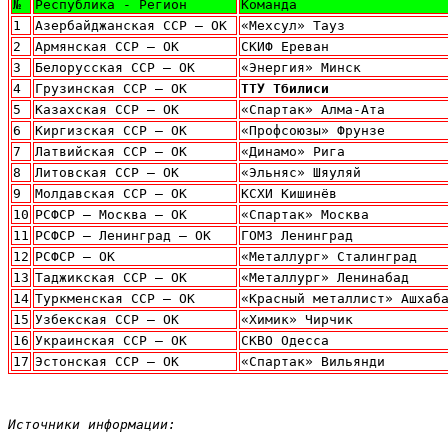
№
Республика - Регион
Команда
1
Азербайджанская ССР – ОК
«Мехсул» Тауз
2
Армянская ССР – ОК
СКИФ Ереван
3
Белорусская ССР – ОК
«Энергия» Минск
4
Грузинская ССР – ОК
ТТУ Тбилиси
5
Казахская ССР – ОК
«Спартак» Алма-Ата
6
Киргизская ССР – ОК
«Профсоюзы» Фрунзе
7
Латвийская ССР – ОК
«Динамо» Рига
8
Литовская ССР – ОК
«Эльняс» Шяуляй
9
Молдавская ССР – ОК
КСХИ Кишинёв
10
РСФСР – Москва – ОК
«Спартак» Москва
11
РСФСР – Ленинград – ОК
ГОМЗ Ленинград
12
РСФСР – ОК
«Металлург» Сталинград
13
Таджикская ССР – ОК
«Металлург» Ленинабад
14
Туркменская ССР – ОК
«Красный металлист» Ашхаб
15
Узбекская ССР – ОК
«Химик» Чирчик
16
Украинская ССР – ОК
СКВО Одесса
17
Эстонская ССР – ОК
«Спартак» Вильянди
Источники информации: 